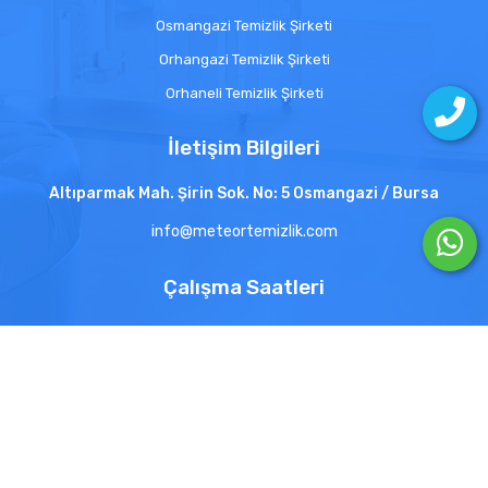
Osmangazi Temizlik Şirketi
Orhangazi Temizlik Şirketi
Orhaneli Temizlik Şirketi
İletişim Bilgileri
Altıparmak Mah. Şirin Sok. No: 5 Osmangazi / Bursa
info@meteortemizlik.com
Çalışma Saatleri
Pzt - Cmt 8:00 - 20:00