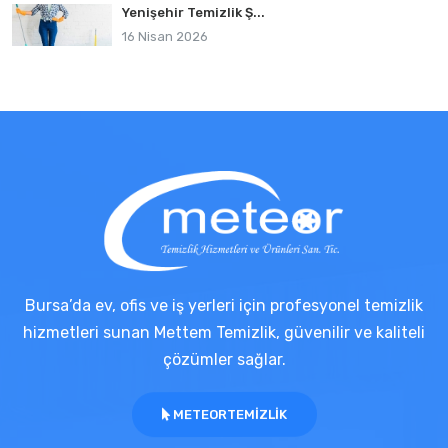
Yenişehir Temizlik Ş...
16 Nisan 2026
Bursa’da ev, ofis ve iş yerleri için profesyonel temizlik
hizmetleri sunan Mettem Temizlik, güvenilir ve kaliteli
çözümler sağlar.
METEORTEMIZLIK