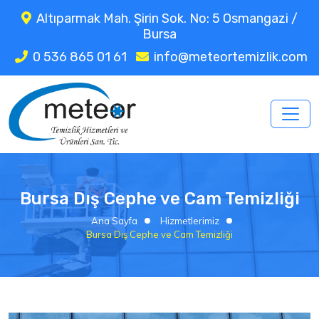
Altıparmak Mah. Şirin Sok. No: 5 Osmangazi /
Bursa
0 536 865 01 61
info@meteortemizlik.com
Bursa Dış Cephe ve Cam Temizliği
Ana Sayfa
Hizmetlerimiz
Bursa Dış Cephe ve Cam Temizliği