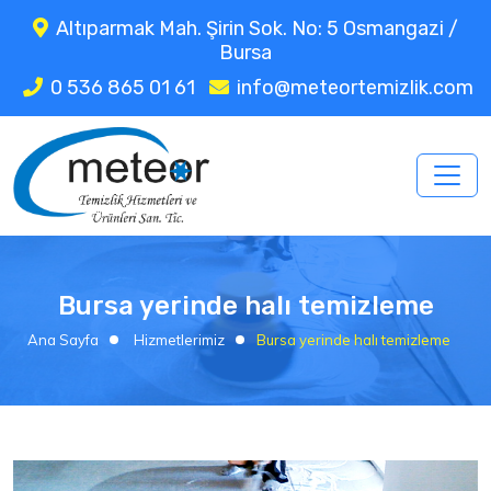
Altıparmak Mah. Şirin Sok. No: 5 Osmangazi /
Bursa
0 536 865 01 61
info@meteortemizlik.com
Bursa yerinde halı temizleme
Ana Sayfa
Hizmetlerimiz
Bursa yerinde halı temizleme